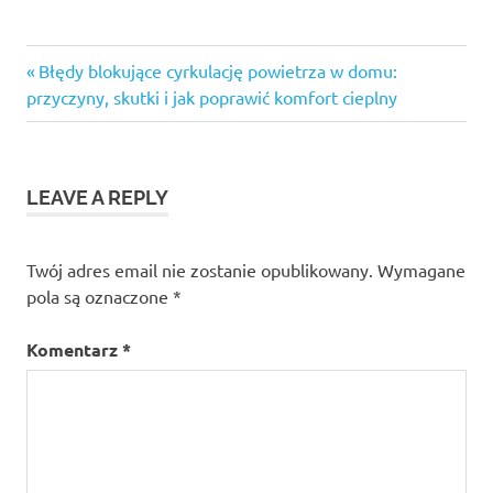
Previous
Nawigacja
Błędy blokujące cyrkulację powietrza w domu:
Post:
przyczyny, skutki i jak poprawić komfort cieplny
wpisu
LEAVE A REPLY
Twój adres email nie zostanie opublikowany.
Wymagane
pola są oznaczone
*
Komentarz
*