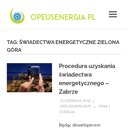
Skip
Opeu
to
content
MENU
energ
Firma
świadectwa
energetyczne
TAG:
ŚWIADECTWA ENERGETYCZNE ZIELONA
Płock
GÓRA
–
opinie
Procedura uzyskania
świadectwa
energetycznego –
Zabrze
12 CZERWCA 2018
OPEUSENERGIA.PL
OPAŁ I
ENERGIA
Będąc deweloperem