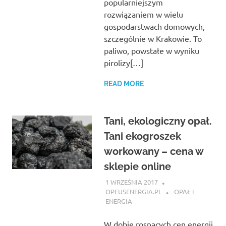
popularniejszym
rozwiązaniem w wielu
gospodarstwach domowych,
szczególnie w Krakowie. To
paliwo, powstałe w wyniku
pirolizy[…]
READ MORE
Tani, ekologiczny opał.
Tani ekogroszek
workowany – cena w
sklepie online
1 WRZEŚNIA 2017
OPEUSENERGIA.PL
OPAŁ I
ENERGIA
W dobie rosnących cen energii