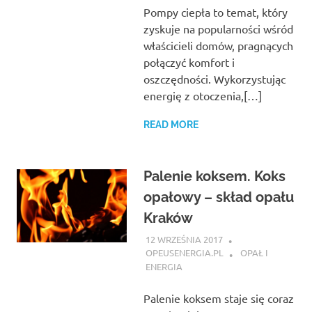
Pompy ciepła to temat, który
zyskuje na popularności wśród
właścicieli domów, pragnących
połączyć komfort i
oszczędności. Wykorzystując
energię z otoczenia,[…]
READ MORE
Palenie koksem. Koks
opałowy – skład opału
Kraków
12 WRZEŚNIA 2017
OPEUSENERGIA.PL
OPAŁ I
ENERGIA
Palenie koksem staje się coraz