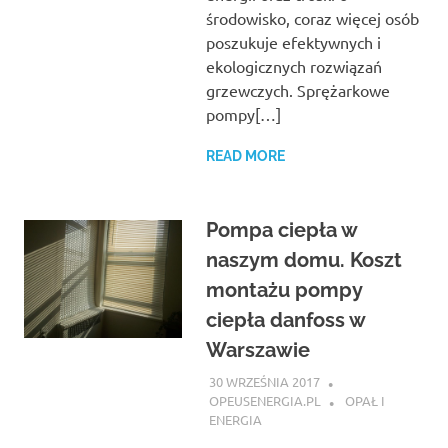
środowisko, coraz więcej osób
poszukuje efektywnych i
ekologicznych rozwiązań
grzewczych. Sprężarkowe
pompy[…]
READ MORE
Pompa ciepła w
naszym domu. Koszt
montażu pompy
ciepła danfoss w
Warszawie
30 WRZEŚNIA 2017
OPEUSENERGIA.PL
OPAŁ I
ENERGIA