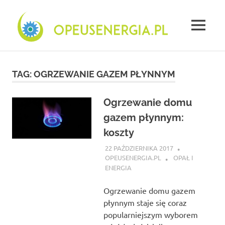
Skip
Opeu
to
content
MENU
energ
Firma
świadectwa
energetyczne
TAG:
OGRZEWANIE GAZEM PŁYNNYM
Płock
–
opinie
Ogrzewanie domu
gazem płynnym:
koszty
22 PAŹDZIERNIKA 2017
OPEUSENERGIA.PL
OPAŁ I
ENERGIA
Ogrzewanie domu gazem
płynnym staje się coraz
popularniejszym wyborem