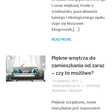
i coraz większej troski o
środowisko, poszukiwanie
taniego i ekologicznego opału
staje się kluczowe.
Ekogroszek,[…]
READ MORE
Piękne wnętrza do
zamieszkania od zaraz
– czy to możliwe?
19 SIERPNIA 2017
OPEUSENERGIA.PL
WNĘTRZE
BUDOWA I REMONT
Pięknie urządzone, nowe
mieszkanie jest marzeniem