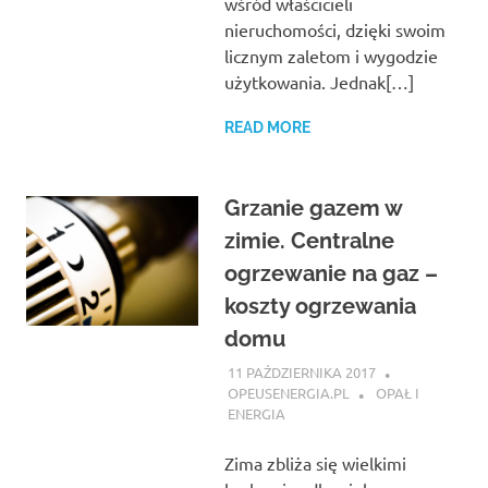
wśród właścicieli
nieruchomości, dzięki swoim
licznym zaletom i wygodzie
użytkowania. Jednak[…]
READ MORE
Grzanie gazem w
zimie. Centralne
ogrzewanie na gaz –
koszty ogrzewania
domu
11 PAŹDZIERNIKA 2017
OPEUSENERGIA.PL
OPAŁ I
ENERGIA
Zima zbliża się wielkimi