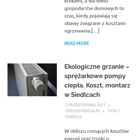
krokami, a dla wielu
gospodarstw domowych to
czas, kiedy pojawiają się
obawy związane z kosztami
ogrzewania.[…]
READ MORE
Ekologiczne grzanie –
sprężarkowe pompy
ciepła. Koszt, montarz
w Siedlcach
2 PAŹDZIERNIKA 2017
OPEUSENERGIA.PL
OPAŁ I
ENERGIA
W obliczu rosnących kosztów
energii oraz troski o