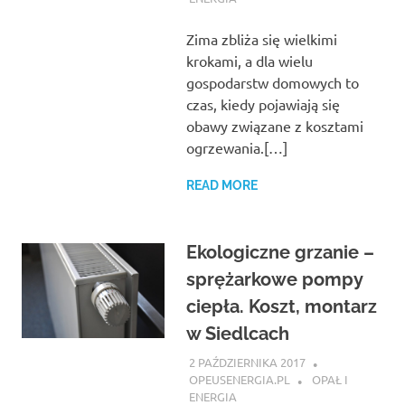
Zima zbliża się wielkimi
krokami, a dla wielu
gospodarstw domowych to
czas, kiedy pojawiają się
obawy związane z kosztami
ogrzewania.[…]
READ MORE
Ekologiczne grzanie –
sprężarkowe pompy
ciepła. Koszt, montarz
w Siedlcach
2 PAŹDZIERNIKA 2017
OPEUSENERGIA.PL
OPAŁ I
ENERGIA