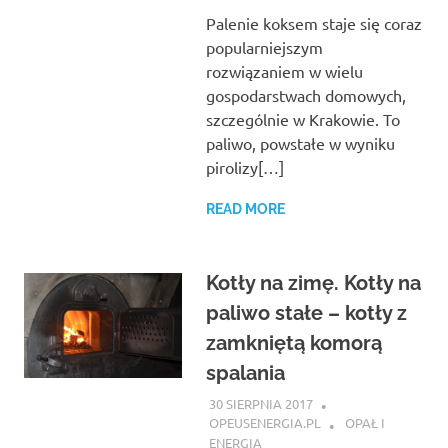
Palenie koksem staje się coraz
popularniejszym
rozwiązaniem w wielu
gospodarstwach domowych,
szczególnie w Krakowie. To
paliwo, powstałe w wyniku
pirolizy[…]
READ MORE
Kotły na zimę. Kotły na
paliwo stałe – kotły z
zamkniętą komorą
spalania
30 SIERPNIA 2017
OPEUSENERGIA.PL
OPAŁ I
ENERGIA