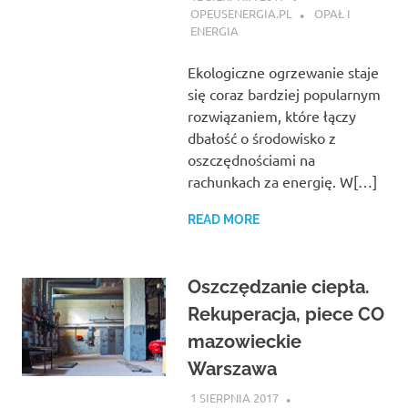
OPEUSENERGIA.PL
OPAŁ I
ENERGIA
Ekologiczne ogrzewanie staje
się coraz bardziej popularnym
rozwiązaniem, które łączy
dbałość o środowisko z
oszczędnościami na
rachunkach za energię. W[…]
READ MORE
Oszczędzanie ciepła.
Rekuperacja, piece CO
mazowieckie
Warszawa
1 SIERPNIA 2017