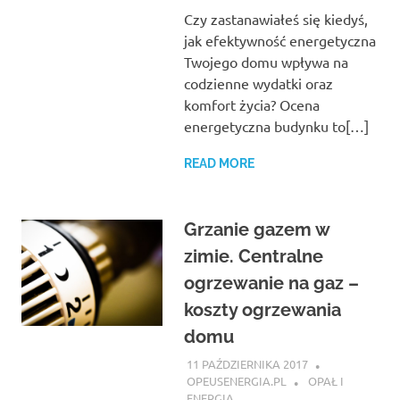
Czy zastanawiałeś się kiedyś,
jak efektywność energetyczna
Twojego domu wpływa na
codzienne wydatki oraz
komfort życia? Ocena
energetyczna budynku to[…]
READ MORE
Grzanie gazem w
zimie. Centralne
ogrzewanie na gaz –
koszty ogrzewania
domu
11 PAŹDZIERNIKA 2017
OPEUSENERGIA.PL
OPAŁ I
ENERGIA