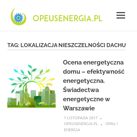
Skip
Opeu
to
content
MENU
energ
Firma
świadectwa
energetyczne
TAG:
LOKALIZACJA NIESZCZELNOŚCI DACHU
Płock
–
opinie
Ocena energetyczna
domu – efektywność
energetyczna.
Świadectwa
energetyczne w
Warszawie
1 LISTOPADA 2017
OPEUSENERGIA.PL
OPAŁ I
ENERGIA