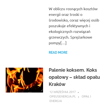
W obliczu rosnących kosztów
energii oraz troski o
środowisko, coraz więcej osób
poszukuje efektywnych i
ekologicznych rozwiązań
grzewczych. Sprężarkowe
pompy[…]
READ MORE
Palenie koksem. Koks
opałowy – skład opału
Kraków
12 WRZEŚNIA 2017
OPEUSENERGIA.PL
OPAŁ I
ENERGIA