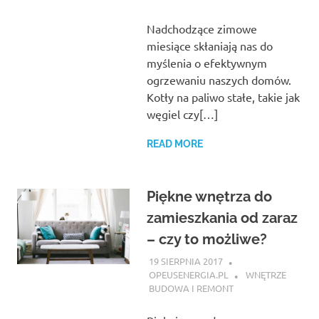
Nadchodzące zimowe
miesiące skłaniają nas do
myślenia o efektywnym
ogrzewaniu naszych domów.
Kotły na paliwo stałe, takie jak
węgiel czy[…]
READ MORE
Piękne wnętrza do
zamieszkania od zaraz
– czy to możliwe?
19 SIERPNIA 2017
OPEUSENERGIA.PL
WNĘTRZE
BUDOWA I REMONT