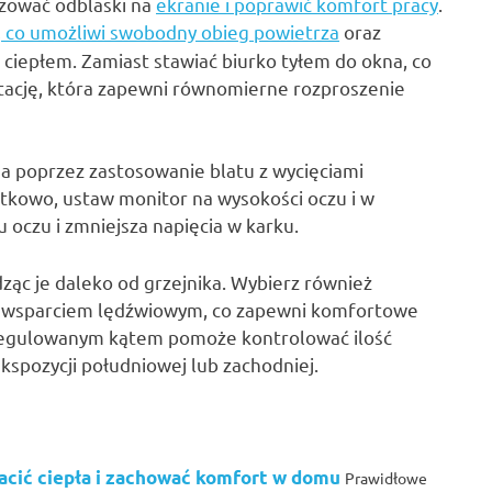
izować odblaski na
ekranie i poprawić komfort pracy
.
, co umożliwi swobodny obieg powietrza
oraz
ciepłem. Zamiast stawiać biurko tyłem do okna, co
ntację, która zapewni równomierne rozproszenie
a poprzez zastosowanie blatu z wycięciami
kowo, ustaw monitor na wysokości oczu i w
u oczu i zmniejsza napięcia w karku.
dząc je daleko od grzejnika. Wybierz również
az wsparciem lędźwiowym, co zapewni komfortowe
z regulowanym kątem pomoże kontrolować ilość
ekspozycji południowej lub zachodniej.
racić ciepła i zachować komfort w domu
Prawidłowe