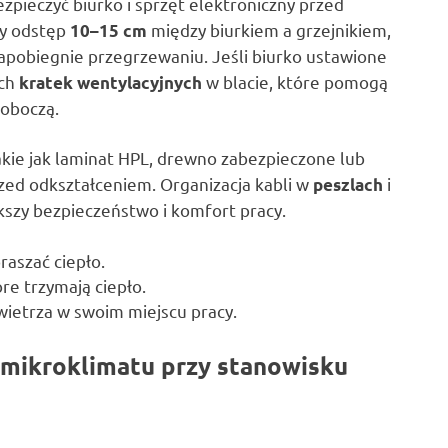
ezpieczyć biurko i sprzęt elektroniczny przed
ny odstęp
między biurkiem a grzejnikiem,
10–15 cm
zapobiegnie przegrzewaniu. Jeśli biurko ustawione
ych
w blacie, które pomogą
kratek wentylacyjnych
roboczą.
takie jak laminat HPL, drewno zabezpieczone lub
zed odkształceniem. Organizacja kabli w
i
peszlach
kszy bezpieczeństwo i komfort pracy.
raszać ciepło.
re trzymają ciepło.
wietrza w swoim miejscu pracy.
 mikroklimatu przy stanowisku