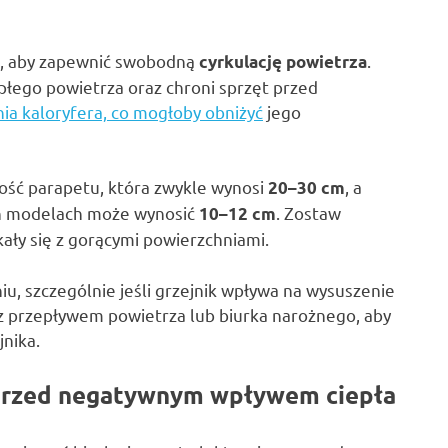
a, aby zapewnić swobodną
.
cyrkulację powietrza
łego powietrza oraz chroni sprzęt przed
nia kaloryfera, co mogłoby obniżyć
jego
ość parapetu, która zwykle wynosi
, a
20–30 cm
ch modelach może wynosić
. Zostaw
10–12 cm
kały się z gorącymi powierzchniami.
u, szczególnie jeśli grzejnik wpływa na wysuszenie
z przepływem powietrza lub biurka narożnego, aby
nika.
 przed negatywnym wpływem ciepła