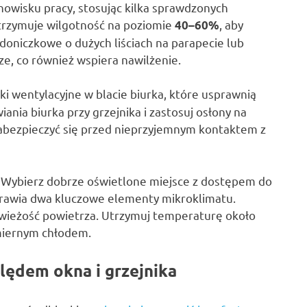
nowisku pracy, stosując kilka sprawdzonych
utrzymuje wilgotność na poziomie
, aby
40–60%
doniczkowe o dużych liściach na parapecie lub
e, co również wspiera nawilżenie.
tki wentylacyjne w blacie biurka, które usprawnią
nia biurka przy grzejnika i zastosuj osłony na
 zabezpieczyć się przed nieprzyjemnym kontaktem z
 Wybierz dobrze oświetlone miejsce z dostępem do
oprawia dwa kluczowe elementy mikroklimatu.
świeżość powietrza. Utrzymuj temperaturę około
miernym chłodem.
lędem okna i grzejnika