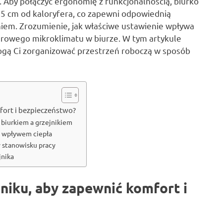
Aby połączyć ergonomię z funkcjonalnością, biurko
15 cm od kaloryfera, co zapewni odpowiednią
niem. Zrozumienie, jak właściwe ustawienie wpływa
zdrowego mikroklimatu w biurze. W tym artykule
ogą Ci zorganizować przestrzeń roboczą w sposób
fort i bezpieczeństwo?
 biurkiem a grzejnikiem
m wpływem ciepła
 stanowisku pracy
jnika
jniku, aby zapewnić komfort i