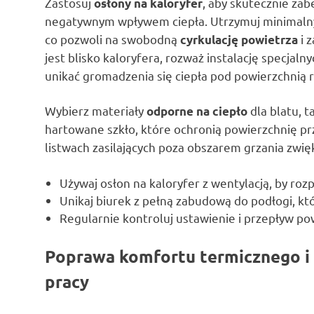
Zastosuj
, aby skutecznie zab
osłony na kaloryfer
negatywnym wpływem ciepła. Utrzymuj minimal
co pozwoli na swobodną
i 
cyrkulację powietrza
jest blisko kaloryfera, rozważ instalację specjaln
unikać gromadzenia się ciepła pod powierzchnią 
Wybierz materiały
dla blatu, 
odporne na ciepło
hartowane szkło, które ochronią powierzchnię pr
listwach zasilających poza obszarem grzania zwię
Używaj osłon na kaloryfer z wentylacją, by rozp
Unikaj biurek z pełną zabudową do podłogi, któ
Regularnie kontroluj ustawienie i przepływ po
Poprawa komfortu termicznego i
pracy