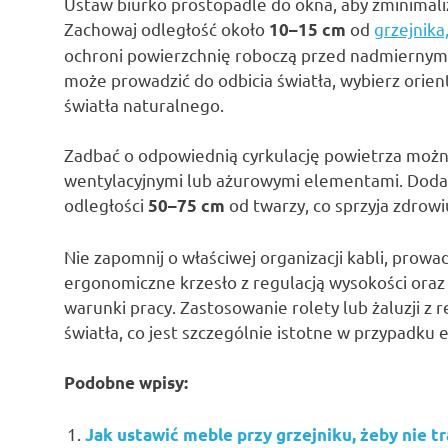
Ustaw biurko prostopadle do okna, aby zminimal
Zachowaj odległość około
od
grzejnika
10–15 cm
ochroni powierzchnię roboczą przed nadmiernym 
może prowadzić do odbicia światła, wybierz orie
światła naturalnego.
Zadbać o odpowiednią cyrkulację powietrza możn
wentylacyjnymi lub ażurowymi elementami. Dodat
odległości
od twarzy, co sprzyja zdrowi
50–75 cm
Nie zapomnij o właściwej organizacji kabli, prowa
ergonomiczne krzesło z regulacją wysokości or
warunki pracy. Zastosowanie rolety lub żaluzji 
światła, co jest szczególnie istotne w przypadku 
Podobne wpisy:
Jak ustawić meble przy grzejniku, żeby nie t