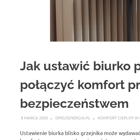
Jak ustawić biurko p
połączyć komfort pr
bezpieczeństwem
8 MARCA 2026
OPEUSENERGIA.PL
KOMFORT CIEPLNY W
Ustawienie biurka blisko grzejnika może wydawa