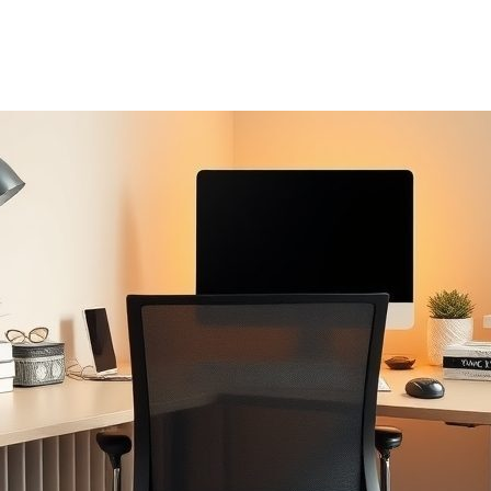
eus
ergia