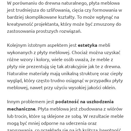
W porównaniu do drewna naturalnego, płyta meblowa
jest trudniejsza do szlifowania, cięcia czy formowania w
bardziej skomplikowane kształty. To może wpłynąć na
kreatywność projektanta, który może być zmuszony do
zastosowania prostszych rozwiązań.
Kolejnym istotnym aspektem jest
estetyka
mebli
wykonanych z płyty meblowej. Chociaż można uzyskać
różne wzory i kolory, wiele osób uważa, że meble z
płyty nie prezentują się tak atrakcyjnie jak te z drewna.
Naturalne materiały mają unikalną strukturę oraz ciepły
wygląd, który często trudno osiągnąć w przypadku płyty
meblowej, nawet przy użyciu wysokiej jakości oklein.
Innym problemem jest
podatność na uszkodzenia
mechaniczne
. Płyta meblowa jest zbudowana z wiórów
lub trocin, które są sklejone ze sobą. W rezultacie meble
mogą być mniej odporne na uderzenia oraz
zarysowania, co przekłada się na ich krótszą żywotność.