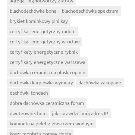
agregat prądotwórczy 200 kw
blachodachówka bona
blachodachówka spektrum
brykiet kominkowy pini kay
certyfikat energetyczny radom
certyfikat energetyczny wrocław
certyfikaty energetyczne rybnik
certyfikaty energetyczne warszawa
dachówka ceramiczna płaska opinie
dachówka karpiówka wymiary
dachówka zakopane
dachówki tondach
dobra dachówka ceramiczna forum
dwuteownik hem
jak sprawdzić mój adres IP
kominek na pelet z płaszczem wodnym
koszt montażu pompy ciepła