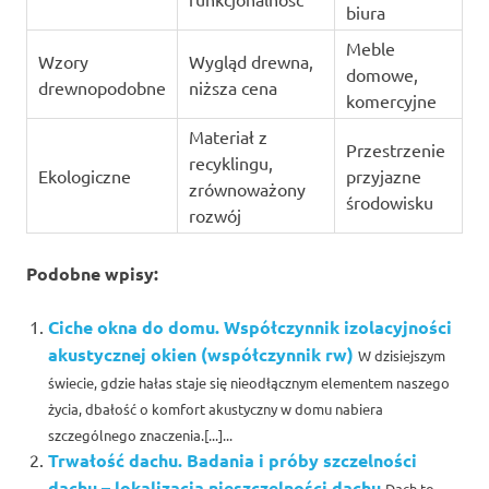
biura
Meble
Wzory
Wygląd drewna,
domowe,
drewnopodobne
niższa cena
komercyjne
Materiał z
Przestrzenie
recyklingu,
Ekologiczne
przyjazne
zrównoważony
środowisku
rozwój
Podobne wpisy:
Ciche okna do domu. Współczynnik izolacyjności
akustycznej okien (współczynnik rw)
W dzisiejszym
świecie, gdzie hałas staje się nieodłącznym elementem naszego
życia, dbałość o komfort akustyczny w domu nabiera
szczególnego znaczenia.[...]...
Trwałość dachu. Badania i próby szczelności
dachu – lokalizacja nieszczelności dachu
Dach to