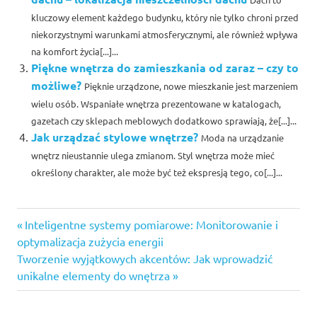
kluczowy element każdego budynku, który nie tylko chroni przed
niekorzystnymi warunkami atmosferycznymi, ale również wpływa
na komfort życia[...]...
Piękne wnętrza do zamieszkania od zaraz – czy to
możliwe?
Pięknie urządzone, nowe mieszkanie jest marzeniem
wielu osób. Wspaniałe wnętrza prezentowane w katalogach,
gazetach czy sklepach meblowych dodatkowo sprawiają, że[...]...
Jak urządzać stylowe wnętrze?
Moda na urządzanie
wnętrz nieustannie ulega zmianom. Styl wnętrza może mieć
określony charakter, ale może być też ekspresją tego, co[...]...
Previous
Nawigacja
Inteligentne systemy pomiarowe: Monitorowanie i
Post:
optymalizacja zużycia energii
wpisu
Next
Tworzenie wyjątkowych akcentów: Jak wprowadzić
Post:
unikalne elementy do wnętrza