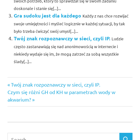
swoich potrzeb, który to sprawdzał się w swoim zadaniu
doskonale i stanie się[...]...
Gra sudoku jest dla każdego
Każdy z nas chce rozwijać
swoje umiejętności i myśleć logicznie w każdej sytuacji, by tak
było trzeba ćwiczyć swój umysł[...]...
Twój znak rozpoznawczy w sieci, czyli IP.
Ludzie
często zastanawiają się nad anonimowością w internecie i
niekiedy wydaje się im, że mogą zatrzeć za sobą wszystkie
ślady[...]...
Previous
Nawigacja
Twój znak rozpoznawczy w sieci, czyli IP.
Next
Post:
Czym się różni GH od KH w parametrach wody w
wpisu
Post:
akwarium?
Search