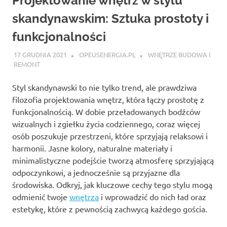
Projektowanie wnętrz w stylu
skandynawskim: Sztuka prostoty i
funkcjonalności
17 GRUDNIA 2021
OPEUSENERGIA.PL
WNĘTRZE BUDOWA I
REMONT
Styl skandynawski to nie tylko trend, ale prawdziwa
filozofia projektowania wnętrz, która łączy prostotę z
funkcjonalnością. W dobie przeładowanych bodźców
wizualnych i zgiełku życia codziennego, coraz więcej
osób poszukuje przestrzeni, które sprzyjają relaksowi i
harmonii. Jasne kolory, naturalne materiały i
minimalistyczne podejście tworzą atmosferę sprzyjającą
odpoczynkowi, a jednocześnie są przyjazne dla
środowiska. Odkryj, jak kluczowe cechy tego stylu mogą
odmienić twoje
wnętrza
i wprowadzić do nich ład oraz
estetykę, które z pewnością zachwycą każdego gościa.