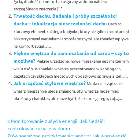
życia, dbałość o komfort akustyczny w domu nabiera
szczególnego znaczenia.[...]...
Trwałość dachu. Badania i próby szczelności
dachu – lokalizacja nieszczelności dachu
Dach to
kluczowy element każdego budynku, który nie tylko chroni przed
niekorzystnymi warunkami atmosferycznymi, ale również wpływa
na komfort życia[...]...
Piękne wnętrza do zamieszkania od zaraz – czy to
możliwe?
Pięknie urządzone, nowe mieszkanie jest marzeniem
wielu osób. Wspaniałe wnętrza prezentowane w katalogach,
gazetach czy sklepach meblowych dodatkowo sprawiają, że[...]...
Jak urządzać stylowe wnętrze?
Moda na urządzanie
wnętrz nieustannie ulega zmianom. Styl wnętrza może mieć
określony charakter, ale może być też ekspresją tego, co[...]...
Previous
Nawigacja
Monitorowanie zużycia energii: Jak śledzić i
Post:
kontrolować zużycie w domu
wpisu
Next
Zrównoważone projektowanie wnętrz: Jak wprowadzić