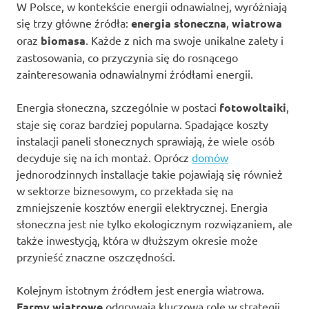
W Polsce, w kontekście energii odnawialnej, wyróżniają
się trzy główne źródła:
energia słoneczna
,
wiatrowa
oraz
biomasa
. Każde z nich ma swoje unikalne zalety i
zastosowania, co przyczynia się do rosnącego
zainteresowania odnawialnymi źródłami energii.
Energia słoneczna, szczególnie w postaci
fotowoltaiki
,
staje się coraz bardziej popularna. Spadające koszty
instalacji paneli słonecznych sprawiają, że wiele osób
decyduje się na ich montaż. Oprócz
domów
jednorodzinnych installacje takie pojawiają się również
w sektorze biznesowym, co przekłada się na
zmniejszenie kosztów energii elektrycznej. Energia
słoneczna jest nie tylko ekologicznym rozwiązaniem, ale
także inwestycją, która w dłuższym okresie może
przynieść znaczne oszczędności.
Kolejnym istotnym źródłem jest energia wiatrowa.
Farmy wiatrowe
odgrywają kluczową rolę w strategii