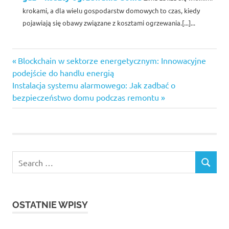
krokami, a dla wielu gospodarstw domowych to czas, kiedy
pojawiają się obawy związane z kosztami ogrzewania.[...]...
Previous
Nawigacja
Blockchain w sektorze energetycznym: Innowacyjne
Post:
podejście do handlu energią
wpisu
Next
Instalacja systemu alarmowego: Jak zadbać o
Post:
bezpieczeństwo domu podczas remontu
Search
SEARCH
for:
OSTATNIE WPISY