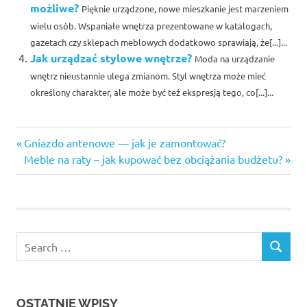
możliwe?
Pięknie urządzone, nowe mieszkanie jest marzeniem
wielu osób. Wspaniałe wnętrza prezentowane w katalogach,
gazetach czy sklepach meblowych dodatkowo sprawiają, że[...]...
Jak urządzać stylowe wnętrze?
Moda na urządzanie
wnętrz nieustannie ulega zmianom. Styl wnętrza może mieć
określony charakter, ale może być też ekspresją tego, co[...]...
Previous
Nawigacja
Gniazdo antenowe — jak je zamontować?
Post:
Next
Meble na raty – jak kupować bez obciążania budżetu?
wpisu
Post:
Search
SEARCH
for:
OSTATNIE WPISY