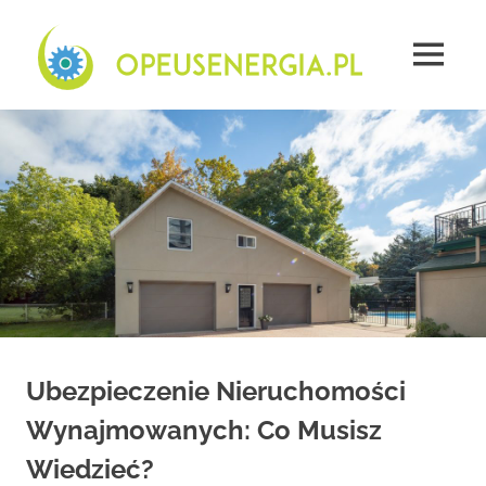
Skip
Opeu
to
content
MENU
energ
Firma
świadectwa
energetyczne
Płock
–
opinie
Ubezpieczenie Nieruchomości
Wynajmowanych: Co Musisz
Wiedzieć?