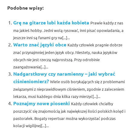
Podobne wpisy:
Grę na gitarze lubi każda kobieta
Prawie każdy z nas
ma jakieś hobby. Jedni wolą rysować, inni pisać opowiadania, a
jeszcze inni są fanami gry na[...]...
Warto znać języki obce
Każdy człowiek pragnie dobrze
znać przynajmniej jeden język obcy. Niestety, nauka języków
obcych nie jest rzeczą najprostszą. Przy odrobinie
zaangażowania[...]...
Nadgarstkowy czy naramienny – jaki wybrać
ciśnieniomierz?
Wiele osób borykających się z problemami
związanymi z nieprawidłowym ciśnieniem, zgodnie z zaleceniem
lekarza, musi każdego dnia kilka razy mierzyć[...]...
Poznajmy nowe piosenki
Każdy człowiek chciałby
poszczycić się znajomością jak największej ilości polskich kolęd i
pastorałek. Bogaty repertuar można wykorzystać podczas
kolacji wigilijnej[...]...