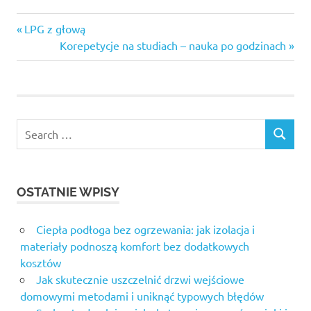
jak
Previous
Nawigacja
LPG z głową
sprawdzić
Post:
Next
Korepetycje na studiach – nauka po godzinach
mój adres
wpisu
Post:
IP
lotto
plus
ogłoszenia
Search
sprzedam
SEARCH
for:
mieszkanie
prawidłowa
waga
OSTATNIE WPISY
dziecka
Statystyka
Ciepła podłoga bez ogrzewania: jak izolacja i
Mini Lotto
materiały podnoszą komfort bez dodatkowych
sudoku
kosztów
łatwe
Jak skutecznie uszczelnić drzwi wejściowe
wytrzymałość
domowymi metodami i uniknąć typowych błędów
materiałów