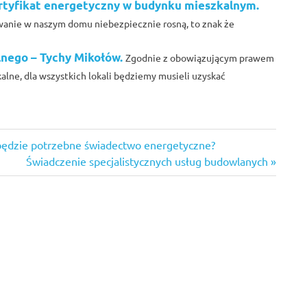
rtyfikat energetyczny w budynku mieszkalnym.
wanie w naszym domu niebezpiecznie rosną, to znak że
nego – Tychy Mikołów.
Zgodnie z obowiązującym prawem
lne, dla wszystkich lokali będziemy musieli uzyskać
będzie potrzebne świadectwo energetyczne?
Next
Świadczenie specjalistycznych usług budowlanych
Post: