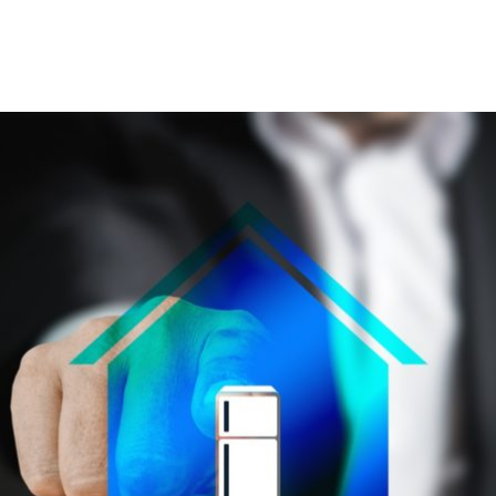
eus
ergia