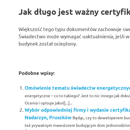
Jak długo jest ważny certyfi
Większość tego typu dokumentów zachowuje swo
Świadectwo może wymagać uaktualnienia, jeśli w 
budynek został ocieplony.
Podobne wpisy:
Omówienie tematu świadectw energetycznyc
energetyczne – co to takiego? Jest to nic innego jak do
Ocenia i opisuje jakoś[...]...
Wybór odpowiedniej firmy i wydanie certyfi
Nadarzyn, Pruszków
Będąc, czy to deweloperem bud
też prywatnym inwestorem budującym dom jednorodzinny dl