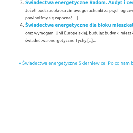
Świadectwa energetyczne Radom. Audyt i ce
Jeżeli podczas okresu zimowego rachunki za prąd i ogrze
powinniśmy się zapoznać[...]...
Świadectwa energetyczne dla bloku mieszkal
oraz wymogami Unii Europejskiej, budując budynki mieszka
świadectwa energetyczne Tychy.[...]...
audyt
Previous
Nawigacja
Świadectwa energetyczne Skierniewice. Po co nam 
energetyczny
Post:
radom
wpisu
audyt
energetyczny
warszawa
audyt
energetyczny
wrocław
certyfikat
energetyczny