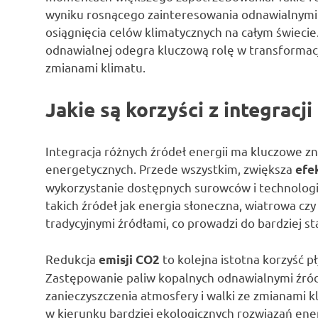
wyniku rosnącego zainteresowania odnawialnymi ź
osiągnięcia celów klimatycznych na całym świecie.
odnawialnej odegra kluczową rolę w transformac
zmianami klimatu.
Jakie są korzyści z integracj
Integracja różnych źródeł energii ma kluczowe 
energetycznych. Przede wszystkim, zwiększa
efe
wykorzystanie dostępnych surowców i technologii.
takich źródeł jak energia słoneczna, wiatrowa cz
tradycyjnymi źródłami, co prowadzi do bardziej 
Redukcja
to kolejna istotna korzyść pł
emisji CO2
Zastępowanie paliw kopalnych odnawialnymi źródł
zanieczyszczenia atmosfery i walki ze zmianami 
w kierunku bardziej ekologicznych rozwiązań ene