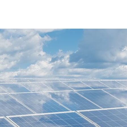
eus
ergia