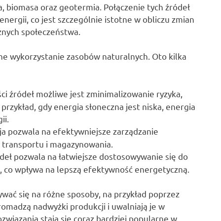
a, biomasa oraz geotermia. Połączenie tych źródeł
energii, co jest szczególnie istotne w obliczu zmian
znych społeczeństwa.
ne wykorzystanie zasobów naturalnych. Oto kilka
ci źródeł możliwe jest zminimalizowanie ryzyka,
zykład, gdy energia słoneczna jest niska, energia
ii.
ja pozwala na efektywniejsze zarządzanie
s transportu i magazynowania.
deł pozwala na łatwiejsze dostosowywanie się do
, co wpływa na lepszą efektywność energetyczną.
ywać się na różne sposoby, na przykład poprzez
madzą nadwyżki produkcji i uwalniają je w
iązania stają się coraz bardziej popularne w