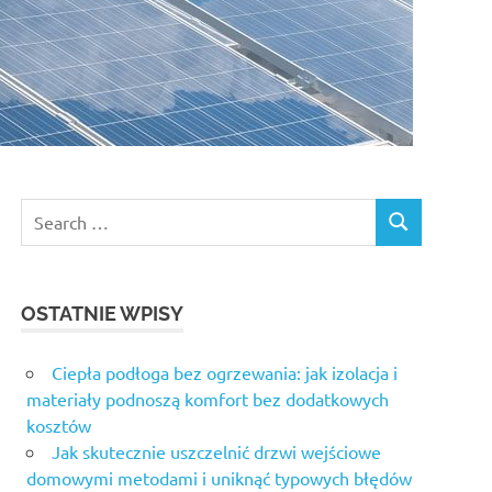
Search
SEARCH
for:
OSTATNIE WPISY
Ciepła podłoga bez ogrzewania: jak izolacja i
materiały podnoszą komfort bez dodatkowych
kosztów
Jak skutecznie uszczelnić drzwi wejściowe
domowymi metodami i uniknąć typowych błędów